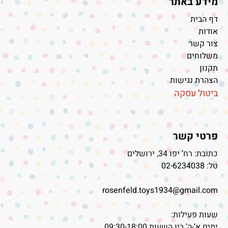
מידע באתר
דף הבית
אודות
צור קשר
משלוחים
תקנון
הצהרת נגישות
ביטול עסקה
פרטי קשר
כתובת: רח’ יפו 34, ירושלים
טל:
02-6234038
rosenfeld.toys1934@gmail.com
שעות פעילות:
ימים א’-ה’ בין השעות 09:30-18:00