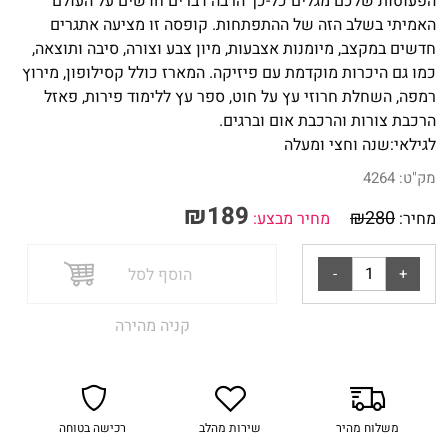
הפעוטות שלכם מגלים כל-כך הרבה דברים חדשים על העולם
האמיתי בשלב הזה של ההתפתחות. קופסה זו מציעה אתגרים
חדשים במקצב, מיומנות אצבעות, מיון צבע וצורה, סיבה ותוצאה,
כמו גם היכרות מוקדמת עם פיזיקה. המארז כולל קסילופון, מירוץ
רמפה, השחלת חרוזי עץ על חוט, ספר עץ ללימוד פירות, פאזל
הרכבת צורות והרכבת אום וברגים.
לגילאי:שנה וחצי ומעלה
מק"ט:
4264
₪
189
₪
280
מחיר:
מחיר מבצע:
הוסף לסל
קניה מהירה
משלוח מהיר
שירות מהלב
רכישה בטוחה